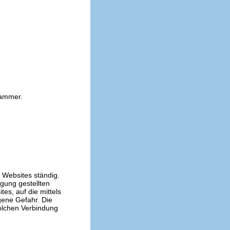
kammer.
n Websites ständig.
ügung gestellten
es, auf die mittels
gene Gefahr. Die
solchen Verbindung