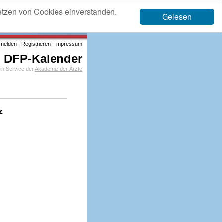
etzen von Cookies einverstanden.
Gelesen
melden
|
Registrieren
|
Impressum
DFP-Kalender
in Service der
Akademie der Ärzte
z