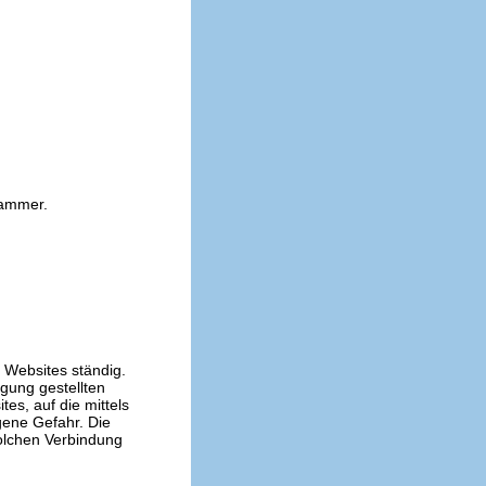
kammer.
n Websites ständig.
ügung gestellten
es, auf die mittels
gene Gefahr. Die
solchen Verbindung