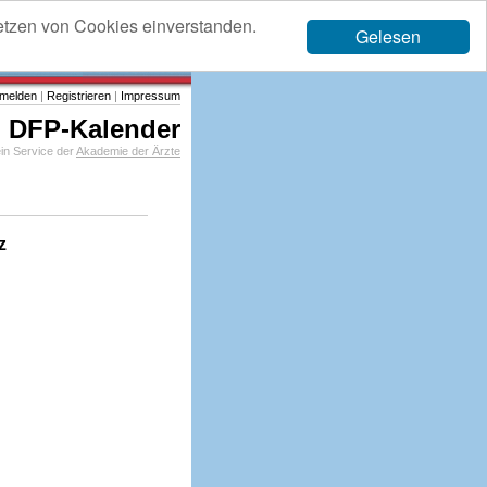
etzen von Cookies einverstanden.
Gelesen
melden
|
Registrieren
|
Impressum
DFP-Kalender
in Service der
Akademie der Ärzte
z