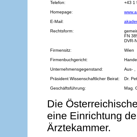
Telefon:
+43 1 
Homepage:
www.a
E-Mail:
akade
Rechtsform:
gemei
FN 38
DVR-N
Firmensitz:
Wien
Firmenbuchgericht:
Handel
Unternehmensgegenstand:
Aus- ,
Präsident Wissenschaftlicher Beirat:
Dr. Pe
Geschäftsführung:
Mag. 
Die Österreichische
eine Einrichtung de
Ärztekammer.