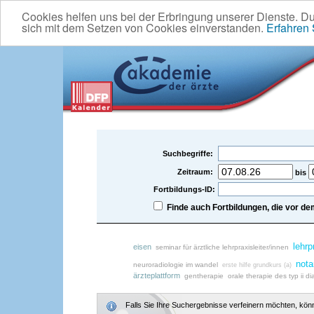
Cookies helfen uns bei der Erbringung unserer Dienste. D
sich mit dem Setzen von Cookies einverstanden.
Erfahren
Suchbegriffe:
Zeitraum:
bis
Fortbildungs-ID:
Finde auch Fortbildungen, die vor 
lehrp
eisen
seminar für ärztliche lehrpraxisleiter/innen
nota
neuroradiologie im wandel
erste hilfe grundkurs (a)
ärzteplattform
gentherapie
orale therapie des typ ii 
Falls Sie Ihre Suchergebnisse verfeinern möchten, könne