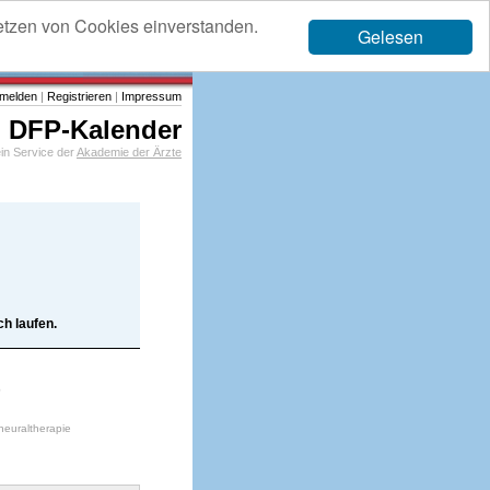
etzen von Cookies einverstanden.
Gelesen
melden
|
Registrieren
|
Impressum
DFP-Kalender
in Service der
Akademie der Ärzte
h laufen.
neuraltherapie