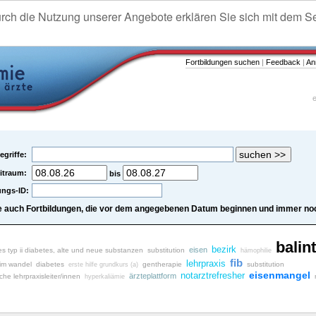
urch die Nutzung unserer Angebote erklären Sie sich mit dem S
Fortbildungen suchen
|
Feedback
|
An
e
egriffe:
itraum:
bis
ungs-ID:
e auch Fortbildungen, die vor dem angegebenen Datum beginnen und immer noc
balint
bezirk
eisen
es typ ii diabetes, alte und neue substanzen
substitution
hämophilie
fib
lehrpraxis
 im wandel
diabetes
gentherapie
substitution
erste hilfe grundkurs (a)
eisenmangel
notarztrefresher
ärzteplattform
iche lehrpraxisleiter/innen
hyperkaliämie