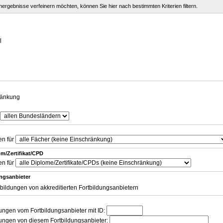
chergebnisse verfeinern möchten, können Sie hier nach bestimmten Kriterien filtern.
g
l
ränkung
en für
m/Zertifikat/CPD
en für
ungsanbieter
tbildungen von akkreditierten Fortbildungsanbietern
dungen vom Fortbildungsanbieter mit ID:
dungen von diesem Fortbildungsanbieter: