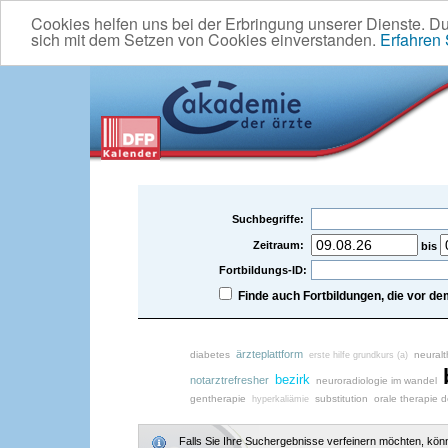
Cookies helfen uns bei der Erbringung unserer Dienste. D
sich mit dem Setzen von Cookies einverstanden.
Erfahren
Suchbegriffe:
Zeitraum:
bis
Fortbildungs-ID:
Finde auch Fortbildungen, die vor 
ärzteplattform
diabetes
neuralt
erste hilfe grundkurs (a)
bezirk
notarztrefresher
neuroradiologie im wandel
gentherapie
substitution
orale therapie 
hyperkaliämie
Falls Sie Ihre Suchergebnisse verfeinern möchten, könne