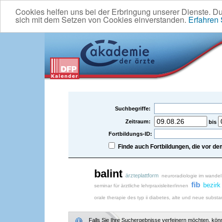
Cookies helfen uns bei der Erbringung unserer Dienste. D
sich mit dem Setzen von Cookies einverstanden.
Erfahren
Suchbegriffe:
Zeitraum:
bis
Fortbildungs-ID:
Finde auch Fortbildungen, die vor 
balint
ärzteplattform
neuroradiologie im wandel
fib
bezirk
seminar für ärztliche lehrpraxisleiter/innen
orale therapie des typ ii diabetes, alte und neue subst
Falls Sie Ihre Suchergebnisse verfeinern möchten, könne