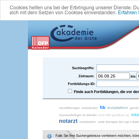
Cookies helfen uns bei der Erbringung unserer Dienste. D
sich mit dem Setzen von Cookies einverstanden.
Erfahren
Suchbegriffe:
Zeitraum:
bis
Fortbildungs-ID:
Finde auch Fortbildungen, die vor 
fib
ärzteplattform
neuraltherapie
substitution
genth
nota
neuroradiologie im wandel
erste hilfe grundkurs (a)
notarzt
substitution
orale therapie des typ ii di
Falls Sie Ihre Suchergebnisse verfeinern möchten, könne