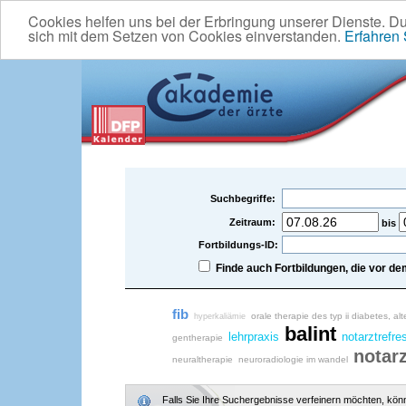
Cookies helfen uns bei der Erbringung unserer Dienste. D
sich mit dem Setzen von Cookies einverstanden.
Erfahren
Suchbegriffe:
Zeitraum:
bis
Fortbildungs-ID:
Finde auch Fortbildungen, die vor 
fib
orale therapie des typ ii diabetes, 
hyperkaliämie
balint
lehrpraxis
notarztrefre
gentherapie
notarz
neuraltherapie
neuroradiologie im wandel
Falls Sie Ihre Suchergebnisse verfeinern möchten, könne