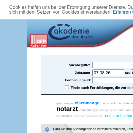
Cookies helfen uns bei der Erbringung unserer Dienste. D
sich mit dem Setzen von Cookies einverstanden.
Erfahren
Suchbegriffe:
Zeitraum:
bis
Fortbildungs-ID:
Finde auch Fortbildungen, die vor 
eisenmangel
gentherapie
seminar für ärztliche l
notarzt
orale therapie des typ ii diabetes, al
notarztrefresher
substitution
erste hilfe grundkurs (a)
Falls Sie Ihre Suchergebnisse verfeinern möchten, könne