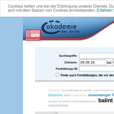
Cookies helfen uns bei der Erbringung unserer Dienste. D
sich mit dem Setzen von Cookies einverstanden.
Erfahren
Suchbegriffe:
Zeitraum:
bis
Fortbildungs-ID:
Finde auch Fortbildungen, die vor 
neuroradiologie im wandel
orale therapie de
hämophilie
f
eisenmangel
lehrpraxis
eisen
hyperkaliämie
balint
seminar für ärztliche lehrpraxisleiter/innen
notarztrefresher