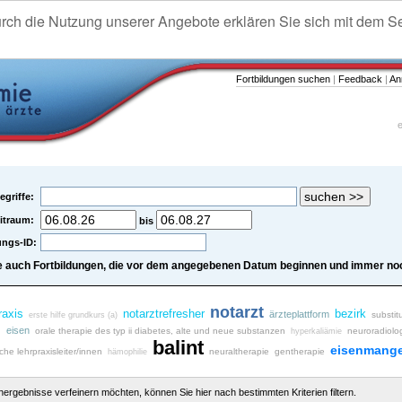
urch die Nutzung unserer Angebote erklären Sie sich mit dem S
Fortbildungen suchen
|
Feedback
|
An
e
egriffe:
itraum:
bis
ungs-ID:
e auch Fortbildungen, die vor dem angegebenen Datum beginnen und immer noc
notarzt
raxis
notarztrefresher
bezirk
ärzteplattform
substit
erste hilfe grundkurs (a)
b
eisen
orale therapie des typ ii diabetes, alte und neue substanzen
neuroradiolo
hyperkaliämie
balint
eisenmange
iche lehrpraxisleiter/innen
neuraltherapie
gentherapie
hämophilie
chergebnisse verfeinern möchten, können Sie hier nach bestimmten Kriterien filtern.