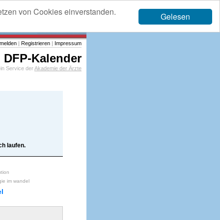
etzen von Cookies einverstanden.
Gelesen
melden
|
Registrieren
|
Impressum
DFP-Kalender
in Service der
Akademie der Ärzte
h laufen.
ution
gie im wandel
l