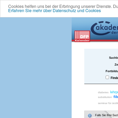
Cookies helfen uns bei der Erbringung unserer Dienste. D
Erfahren Sie mehr über Datenschutz und Cookies
Suchb
Ze
Fortbild
Find
lehrp
diabetes
fi
substitution
seminar für ärztl
Falls Sie Ihre Su