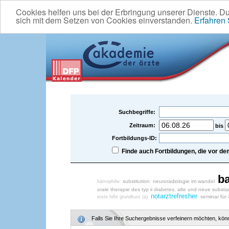
Cookies helfen uns bei der Erbringung unserer Dienste. D
sich mit dem Setzen von Cookies einverstanden.
Erfahren
Suchbegriffe:
Zeitraum:
bis
Fortbildungs-ID:
Finde auch Fortbildungen, die vor 
ba
substitution
neuroradiologie im wandel
hämophilie
orale therapie des typ ii diabetes, alte und neue subst
notarztrefresher
seminar für 
erste hilfe grundkurs (a)
Falls Sie Ihre Suchergebnisse verfeinern möchten, könne