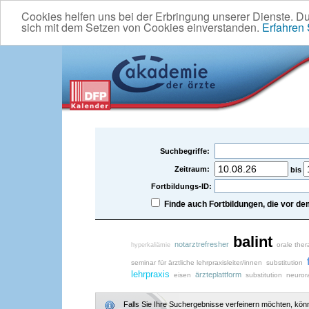
Cookies helfen uns bei der Erbringung unserer Dienste. D
sich mit dem Setzen von Cookies einverstanden.
Erfahren
Suchbegriffe:
Zeitraum:
bis
Fortbildungs-ID:
Finde auch Fortbildungen, die vor 
balint
notarztrefresher
orale ther
hyperkaliämie
seminar für ärztliche lehrpraxisleiter/innen
substitution
lehrpraxis
ärzteplattform
eisen
substitution
neuror
Falls Sie Ihre Suchergebnisse verfeinern möchten, könne