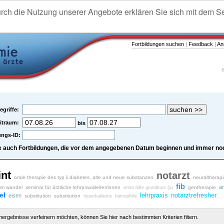
urch die Nutzung unserer Angebote erklären Sie sich mit dem S
Fortbildungen suchen
|
Feedback
|
An
e
egriffe:
itraum:
bis
ungs-ID:
e auch Fortbildungen, die vor dem angegebenen Datum beginnen und immer noc
int
notarzt
orale therapie des typ ii diabetes, alte und neue substanzen
neuraltherap
fib
är
 im wandel
seminar für ärztliche lehrpraxisleiter/innen
gentherapie
erste hilfe grundkurs (a)
el
lehrpraxis
notarztrefresher
eisen
substitution
substitution
hyperkaliämie
hämophilie
chergebnisse verfeinern möchten, können Sie hier nach bestimmten Kriterien filtern.