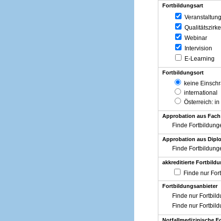
Fortbildungsart
Veranstaltun
Qualitätszirke
Webinar
Intervision
E-Learning
Fortbildungsort
keine Einsch
international
Österreich
: in
Approbation aus Fach
Finde Fortbildung
Approbation aus Diplo
Finde Fortbildung
akkreditierte Fortbild
Finde nur For
Fortbildungsanbieter
Finde nur Fortbil
Finde nur Fortbil
Notfallmedizinische F