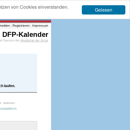
etzen von Cookies einverstanden.
Gelesen
melden
|
Registrieren
|
Impressum
DFP-Kalender
in Service der
Akademie der Ärzte
h laufen.
ie
diabetes
zteplattform