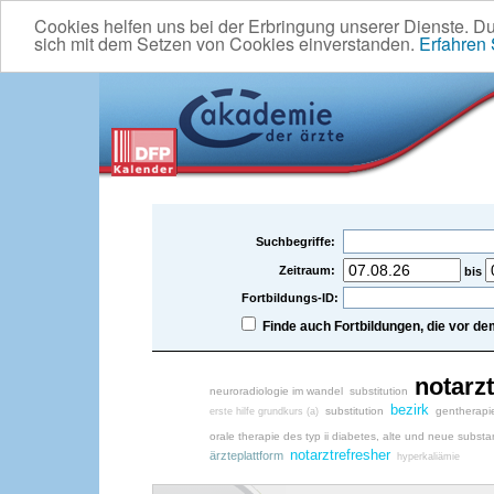
Cookies helfen uns bei der Erbringung unserer Dienste. D
sich mit dem Setzen von Cookies einverstanden.
Erfahren
Suchbegriffe:
Zeitraum:
bis
Fortbildungs-ID:
Finde auch Fortbildungen, die vor 
notarzt
neuroradiologie im wandel
substitution
bezirk
substitution
gentherapi
erste hilfe grundkurs (a)
orale therapie des typ ii diabetes, alte und neue subst
notarztrefresher
ärzteplattform
hyperkaliämie