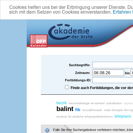
Cookies helfen uns bei der Erbringung unserer Dienste. D
sich mit dem Setzen von Cookies einverstanden.
Erfahren
Suchbegriffe:
Zeitraum:
bis
Fortbildungs-ID:
Finde auch Fortbildungen, die vor 
bezirk
neuroradiologie im wandel
substitution
hyperka
balint
fib
neuraltherapie
orale therapie des ty
lehrpraxis
seminar für ärztliche lehrpraxisleiter/innen
Falls Sie Ihre Suchergebnisse verfeinern möchten, könne