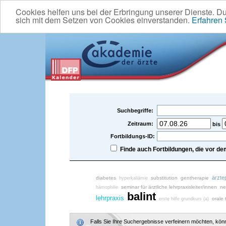
Cookies helfen uns bei der Erbringung unserer Dienste. D
sich mit dem Setzen von Cookies einverstanden.
Erfahren
Suchbegriffe:
Zeitraum:
bis
Fortbildungs-ID:
Finde auch Fortbildungen, die vor 
ärzte
diabetes
substitution
gentherapie
hyperkaliämie
seminar für ärztliche lehrpraxisleiter/innen
ne
hämophilie
balint
lehrpraxis
orale 
erste hilfe grundkurs (a)
Falls Sie Ihre Suchergebnisse verfeinern möchten, könne