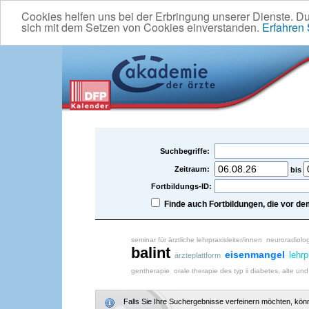
Cookies helfen uns bei der Erbringung unserer Dienste. D
sich mit dem Setzen von Cookies einverstanden.
Erfahren
Suchbegriffe:
Zeitraum:
bis
Fortbildungs-ID:
Finde auch Fortbildungen, die vor 
seminar für ärztliche lehrpraxisleiter/innen
neuroradiolo
balint
eisenmangel
lehrp
ärzteplattform
gentherapie
orale therapie des typ ii diabetes, alte u
Falls Sie Ihre Suchergebnisse verfeinern möchten, könne