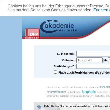
Cookies helfen uns bei der Erbringung unserer Dienste. D
sich mit dem Setzen von Cookies einverstanden.
Erfahren
Suchbegriffe:
Zeitraum:
bis
Fortbildungs-ID:
Finde auch Fortbildungen, die vor 
ärztepla
gentherapie
substitution
hyperkaliämie
notfall
lehrpraxis
notarztrefresher
substitution
hämophilie
seminar für ärztliche lehrpraxisleiter/innen
diabetes
eis
Falls Sie Ihre Suchergebnisse verfeinern möchten, könne