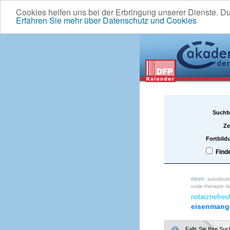
Cookies helfen uns bei der Erbringung unserer Dienste. D
Erfahren Sie mehr über Datenschutz und Cookies
Suchb
Ze
Fortbild
Find
eisen
substitut
orale therapie d
notarztrefres
eisenmang
Falls Sie Ihre Su