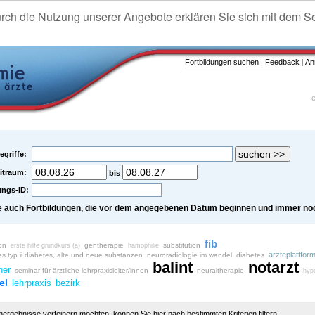
urch die Nutzung unserer Angebote erklären Sie sich mit dem S
Fortbildungen suchen
|
Feedback
|
An
e
egriffe:
itraum:
bis
ungs-ID:
e auch Fortbildungen, die vor dem angegebenen Datum beginnen und immer noc
fib
ion
gentherapie
substitution
erste hilfe grundkurs (a)
hämophilie
ärzteplattfor
es typ ii diabetes, alte und neue substanzen
neuroradiologie im wandel
diabetes
balint
notarzt
her
seminar für ärztliche lehrpraxisleiter/innen
neuraltherapie
hyp
el
lehrpraxis
bezirk
chergebnisse verfeinern möchten, können Sie hier nach bestimmten Kriterien filtern.