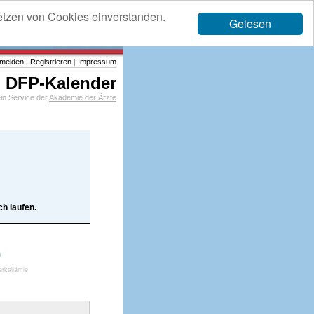
etzen von Cookies einverstanden.
Gelesen
melden
|
Registrieren
|
Impressum
DFP-Kalender
in Service der
Akademie der Ärzte
h laufen.
m
erkaliämie