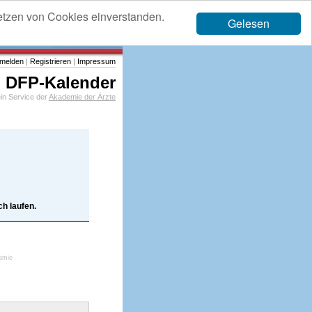
etzen von Cookies einverstanden.
Gelesen
melden
|
Registrieren
|
Impressum
DFP-Kalender
in Service der
Akademie der Ärzte
h laufen.
iämie