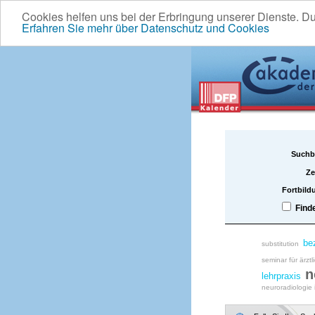
Cookies helfen uns bei der Erbringung unserer Dienste. D
Erfahren Sie mehr über Datenschutz und Cookies
Suchb
Ze
Fortbild
Find
be
substitution
seminar für ärztl
n
lehrpraxis
neuroradiologie