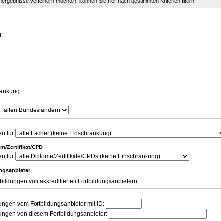
chergebnisse verfeinern möchten, können Sie hier nach bestimmten Kriterien filtern.
g
l
ränkung
en für
m/Zertifikat/CPD
en für
ungsanbieter
tbildungen von akkreditierten Fortbildungsanbietern
dungen vom Fortbildungsanbieter mit ID:
dungen von diesem Fortbildungsanbieter: