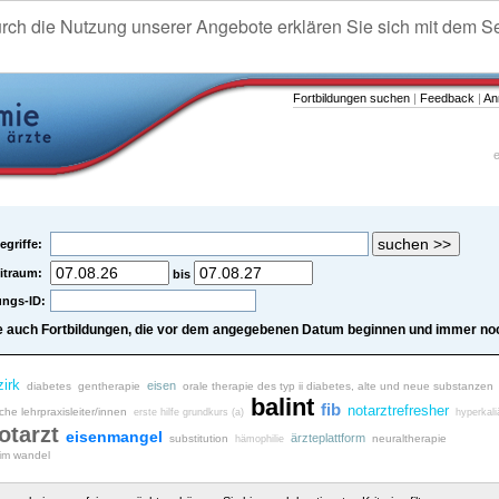
urch die Nutzung unserer Angebote erklären Sie sich mit dem S
Fortbildungen suchen
|
Feedback
|
An
e
egriffe:
itraum:
bis
ungs-ID:
e auch Fortbildungen, die vor dem angegebenen Datum beginnen und immer noc
zirk
eisen
diabetes
gentherapie
orale therapie des typ ii diabetes, alte und neue substanzen
balint
fib
notarztrefresher
iche lehrpraxisleiter/innen
erste hilfe grundkurs (a)
hyperkal
otarzt
eisenmangel
ärzteplattform
substitution
neuraltherapie
hämophilie
 im wandel