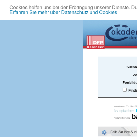
Cookies helfen uns bei der Erbringung unserer Dienste. D
Erfahren Sie mehr über Datenschutz und Cookies
Suchb
Ze
Fortbild
Find
seminar für ärztl
ärzteplattform
b
substitution
Falls Sie Ihre Su