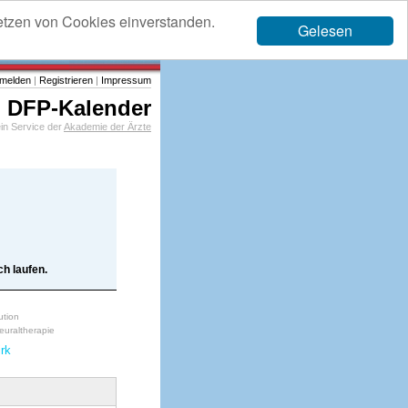
etzen von Cookies einverstanden.
Gelesen
melden
|
Registrieren
|
Impressum
DFP-Kalender
in Service der
Akademie der Ärzte
h laufen.
ution
euraltherapie
irk