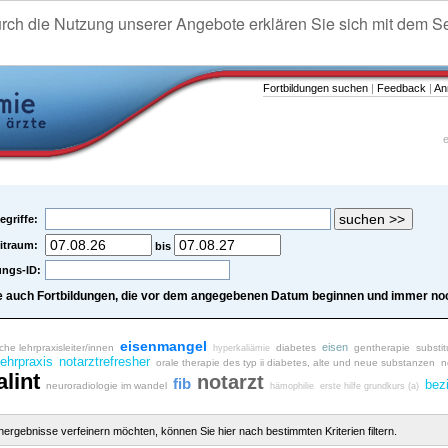
urch die Nutzung unserer Angebote erklären Sie sich mit dem S
Fortbildungen suchen
|
Feedback
|
An
e
egriffe:
itraum:
bis
ungs-ID:
e auch Fortbildungen, die vor dem angegebenen Datum beginnen und immer noc
eisenmangel
eisen
iche lehrpraxisleiter/innen
diabetes
gentherapie
substit
hyperkaliämie
lehrpraxis
notarztrefresher
orale therapie des typ ii diabetes, alte und neue substanzen
n
alint
notarzt
fib
bez
neuroradiologie im wandel
hämophilie
erste hilfe grundkurs (a)
chergebnisse verfeinern möchten, können Sie hier nach bestimmten Kriterien filtern.