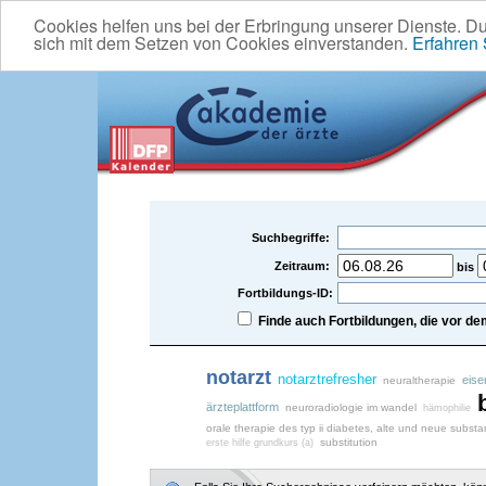
Cookies helfen uns bei der Erbringung unserer Dienste. D
sich mit dem Setzen von Cookies einverstanden.
Erfahren
Suchbegriffe:
Zeitraum:
bis
Fortbildungs-ID:
Finde auch Fortbildungen, die vor 
notarzt
notarztrefresher
eise
neuraltherapie
ärzteplattform
neuroradiologie im wandel
hämophilie
orale therapie des typ ii diabetes, alte und neue subst
substitution
erste hilfe grundkurs (a)