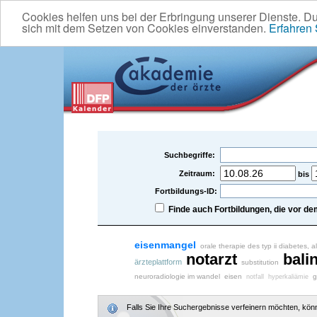
Cookies helfen uns bei der Erbringung unserer Dienste. D
sich mit dem Setzen von Cookies einverstanden.
Erfahren
Suchbegriffe:
Zeitraum:
bis
Fortbildungs-ID:
Finde auch Fortbildungen, die vor 
eisenmangel
orale therapie des typ ii diabetes,
notarzt
balin
ärzteplattform
substitution
neuroradiologie im wandel
eisen
g
notfall
hyperkaliämie
Falls Sie Ihre Suchergebnisse verfeinern möchten, könne