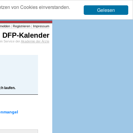
etzen von Cookies einverstanden.
Gelesen
melden
|
Registrieren
|
Impressum
DFP-Kalender
in Service der
Akademie der Ärzte
h laufen.
enmangel