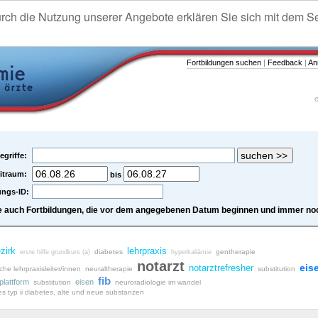
urch die Nutzung unserer Angebote erklären Sie sich mit dem S
Fortbildungen suchen
|
Feedback
|
An
e
egriffe:
itraum:
bis
ungs-ID:
e auch Fortbildungen, die vor dem angegebenen Datum beginnen und immer noc
zirk
lehrpraxis
diabetes
gentherapie
erste hilfe grundkurs (a)
hyperkaliämie
notarzt
eis
notarztrefresher
iche lehrpraxisleiter/innen
neuraltherapie
substitution
fib
plattform
eisen
substitution
neuroradiologie im wandel
es typ ii diabetes, alte und neue substanzen