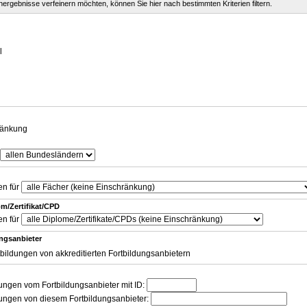
chergebnisse verfeinern möchten, können Sie hier nach bestimmten Kriterien filtern.
g
l
ränkung
en für
m/Zertifikat/CPD
en für
ungsanbieter
tbildungen von akkreditierten Fortbildungsanbietern
dungen vom Fortbildungsanbieter mit ID:
dungen von diesem Fortbildungsanbieter: