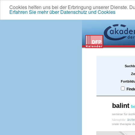
Cookies helfen uns bei der Erbringung unserer Dienste. D
Erfahren Sie mehr über Datenschutz und Cookies
Suchb
Ze
Fortbild
Find
balint
be
seminar für ärztl
ärzte
hämophilie
orale therapie d