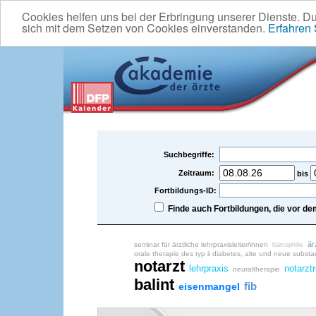
Cookies helfen uns bei der Erbringung unserer Dienste. D
sich mit dem Setzen von Cookies einverstanden.
Erfahren
Suchbegriffe:
Zeitraum:
bis
Fortbildungs-ID:
Finde auch Fortbildungen, die vor 
är
seminar für ärztliche lehrpraxisleiter/innen
hämophilie
orale therapie des typ ii diabetes, alte und neue subst
notarzt
lehrpraxis
notarzt
neuraltherapie
balint
fib
eisenmangel