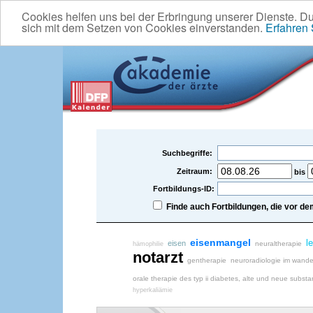
Cookies helfen uns bei der Erbringung unserer Dienste. D
sich mit dem Setzen von Cookies einverstanden.
Erfahren
Suchbegriffe:
Zeitraum:
bis
Fortbildungs-ID:
Finde auch Fortbildungen, die vor 
eisenmangel
l
eisen
neuraltherapie
hämophilie
notarzt
gentherapie
neuroradiologie im wande
orale therapie des typ ii diabetes, alte und neue subst
hyperkaliämie