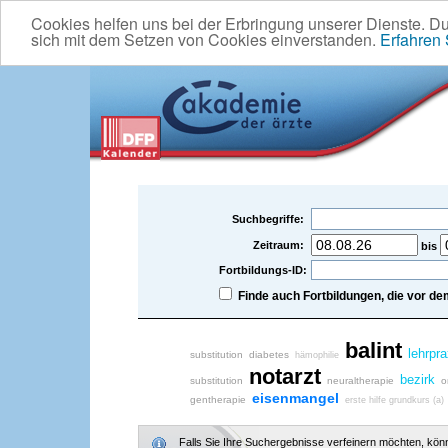
Cookies helfen uns bei der Erbringung unserer Dienste. D
sich mit dem Setzen von Cookies einverstanden.
Erfahren
Suchbegriffe:
Zeitraum:
bis
Fortbildungs-ID:
Finde auch Fortbildungen, die vor 
balint
lehrpra
substitution
diabetes
hämophilie
notarzt
bezirk
substitution
neuraltherapie
o
eisenmangel
gentherapie
erste hilfe grundkurs (a)
Falls Sie Ihre Suchergebnisse verfeinern möchten, könne