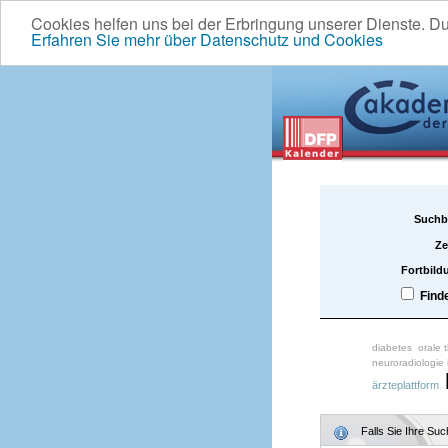
Cookies helfen uns bei der Erbringung unserer Dienste. D
Erfahren Sie mehr über Datenschutz und Cookies
Suchb
Ze
Fortbild
Find
diabetes
orale 
neuroradiologie
ärzteplattform
Falls Sie Ihre Su