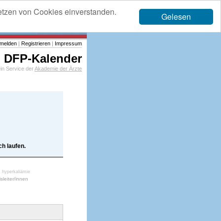
etzen von Cookies einverstanden.
Gelesen
melden
|
Registrieren
|
Impressum
DFP-Kalender
in Service der
Akademie der Ärzte
h laufen.
hyperkaliämie
isleiter/innen