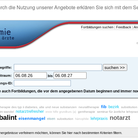
urch die Nutzung unserer Angebote erklären Sie sich mit dem S
Fortbildungen suchen
|
Feedback
|
An
e
egriffe:
itraum:
bis
ungs-ID:
e auch Fortbildungen, die vor dem angegebenen Datum beginnen und immer noc
fib
bezirk
therapie des typ ii diabetes, alte und neue substanzen
neuraltherapie
substitution
notarztrefresher
 im wandel
gentherapie
seminar für ärztliche lehrprax
erste hilfe grundkurs (a)
balint
notarzt
eisenmangel
lehrpraxis
eisen
substitution
hämophilie
chergebnisse verfeinern möchten, können Sie hier nach bestimmten Kriterien filtern.