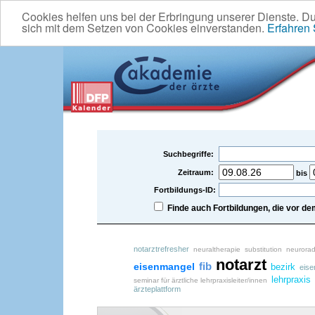
Cookies helfen uns bei der Erbringung unserer Dienste. D
sich mit dem Setzen von Cookies einverstanden.
Erfahren
Suchbegriffe:
Zeitraum:
bis
Fortbildungs-ID:
Finde auch Fortbildungen, die vor 
notarztrefresher
neuraltherapie
substitution
neurorad
notarzt
fib
eisenmangel
bezirk
eise
lehrpraxis
seminar für ärztliche lehrpraxisleiter/innen
ärzteplattform