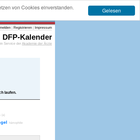
etzen von Cookies einverstanden.
Gelesen
melden
|
Registrieren
|
Impressum
DFP-Kalender
in Service der
Akademie der Ärzte
h laufen.
s (a)
gel
hämophilie