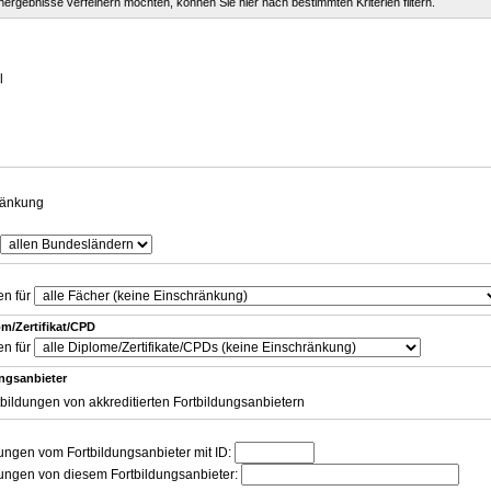
chergebnisse verfeinern möchten, können Sie hier nach bestimmten Kriterien filtern.
g
l
ränkung
en für
m/Zertifikat/CPD
en für
ungsanbieter
tbildungen von akkreditierten Fortbildungsanbietern
dungen vom Fortbildungsanbieter mit ID:
dungen von diesem Fortbildungsanbieter: