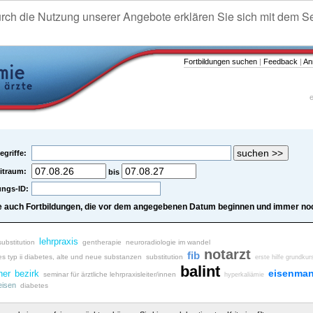
urch die Nutzung unserer Angebote erklären Sie sich mit dem S
Fortbildungen suchen
|
Feedback
|
An
e
egriffe:
itraum:
bis
ungs-ID:
e auch Fortbildungen, die vor dem angegebenen Datum beginnen und immer noc
lehrpraxis
substitution
gentherapie
neuroradiologie im wandel
notarzt
fib
es typ ii diabetes, alte und neue substanzen
substitution
erste hilfe grundkur
balint
eisenman
her
bezirk
seminar für ärztliche lehrpraxisleiter/innen
hyperkaliämie
eisen
diabetes