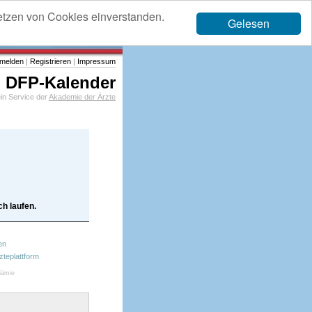
etzen von Cookies einverstanden.
Gelesen
melden
|
Registrieren
|
Impressum
DFP-Kalender
in Service der
Akademie der Ärzte
h laufen.
en
zteplattform
iämie