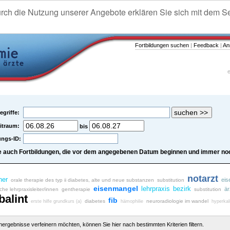
urch die Nutzung unserer Angebote erklären Sie sich mit dem S
Fortbildungen suchen
|
Feedback
|
An
e
egriffe:
itraum:
bis
ungs-ID:
e auch Fortbildungen, die vor dem angegebenen Datum beginnen und immer noc
notarzt
her
eis
orale therapie des typ ii diabetes, alte und neue substanzen
substitution
eisenmangel
lehrpraxis
bezirk
är
iche lehrpraxisleiter/innen
gentherapie
substitution
balint
fib
diabetes
neuroradiologie im wandel
erste hilfe grundkurs (a)
hämophilie
hyperkal
chergebnisse verfeinern möchten, können Sie hier nach bestimmten Kriterien filtern.