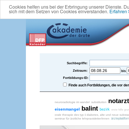
Cookies helfen uns bei der Erbringung unserer Dienste. D
sich mit dem Setzen von Cookies einverstanden.
Erfahren
Suchbegriffe:
Zeitraum:
bis
Fortbildungs-ID:
Finde auch Fortbildungen, die vor 
notarzt
neuroradiologie im wandel
substitution
balint
eisenmangel
bezirk
erste hilfe gru
orale therapie des typ ii diabetes, alte und neue subst
ärzteplattfo
seminar für ärztliche lehrpraxisleiter/innen