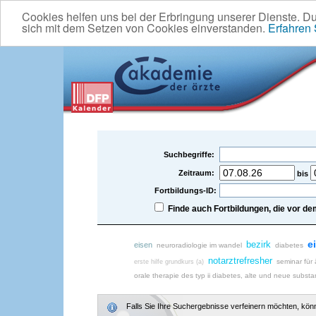
Cookies helfen uns bei der Erbringung unserer Dienste. D
sich mit dem Setzen von Cookies einverstanden.
Erfahren
Suchbegriffe:
Zeitraum:
bis
Fortbildungs-ID:
Finde auch Fortbildungen, die vor 
e
bezirk
eisen
neuroradiologie im wandel
diabetes
notarztrefresher
seminar für 
erste hilfe grundkurs (a)
orale therapie des typ ii diabetes, alte und neue subst
Falls Sie Ihre Suchergebnisse verfeinern möchten, könne