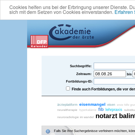
Cookies helfen uns bei der Erbringung unserer Dienste. D
sich mit dem Setzen von Cookies einverstanden.
Erfahren
Suchbegriffe:
Zeitraum:
bis
Fortbildungs-ID:
Finde auch Fortbildungen, die vor 
eisenmangel
ärzteplattform
eisen
erste hilfe gru
fib
lehrpraxis
neuraltherapie
substitu
hyperkaliämie
notarzt
balin
neuroradiologie im wandel
Falls Sie Ihre Suchergebnisse verfeinern möchten, könne