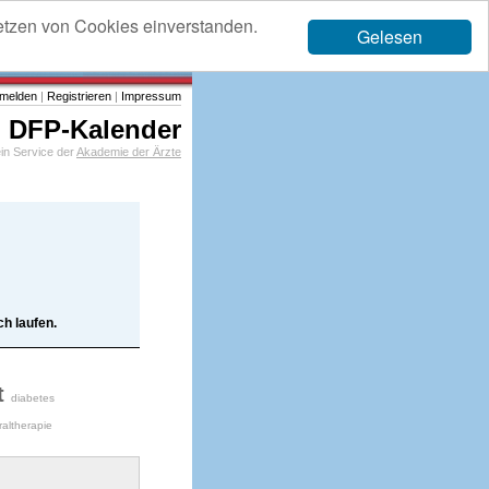
etzen von Cookies einverstanden.
Gelesen
melden
|
Registrieren
|
Impressum
DFP-Kalender
in Service der
Akademie der Ärzte
h laufen.
t
diabetes
raltherapie