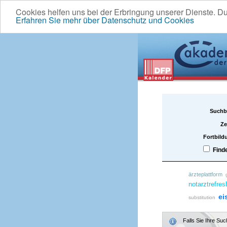
Cookies helfen uns bei der Erbringung unserer Dienste. D
Erfahren Sie mehr über Datenschutz und Cookies
Suchb
Ze
Fortbild
Find
ärzteplattform
notarztrefres
ei
substitution
Falls Sie Ihre Su