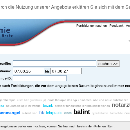
urch die Nutzung unserer Angebote erklären Sie sich mit dem S
Fortbildungen suchen
|
Feedback
|
An
e
egriffe:
itraum:
bis
ungs-ID:
e auch Fortbildungen, die vor dem angegebenen Datum beginnen und immer noc
gentherapie
orale therapie des typ ii diabetes, alte und neue substanzen
erste hilfe grundkurs (a)
notarz
her
bezirk
neuroradiologie im wandel
seminar für ärztliche lehrpraxisleiter/innen
balint
fib
senmangel
lehrpraxis
eisen
substitution
neu
hyperkaliämie
hämophilie
chergebnisse verfeinern möchten, können Sie hier nach bestimmten Kriterien filtern.