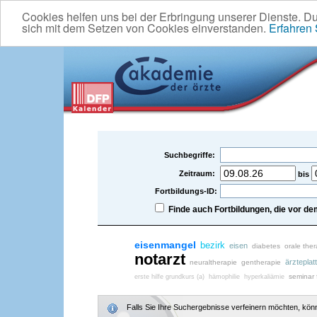
Cookies helfen uns bei der Erbringung unserer Dienste. D
sich mit dem Setzen von Cookies einverstanden.
Erfahren
Suchbegriffe:
Zeitraum:
bis
Fortbildungs-ID:
Finde auch Fortbildungen, die vor 
eisenmangel
bezirk
eisen
diabetes
orale the
notarzt
ärzteplat
neuraltherapie
gentherapie
seminar f
erste hilfe grundkurs (a)
hämophilie
hyperkaliämie
Falls Sie Ihre Suchergebnisse verfeinern möchten, könne