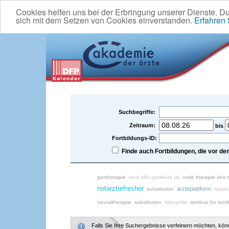
Cookies helfen uns bei der Erbringung unserer Dienste. D
sich mit dem Setzen von Cookies einverstanden.
Erfahren
Suchbegriffe:
Zeitraum:
bis
Fortbildungs-ID:
Finde auch Fortbildungen, die vor 
gentherapie
orale therapie des 
erste hilfe grundkurs (a)
notarztrefresher
ärzteplattform
substitution
hyperk
neuraltherapie
substitution
seminar für ärztl
hämophilie
Falls Sie Ihre Suchergebnisse verfeinern möchten, könne