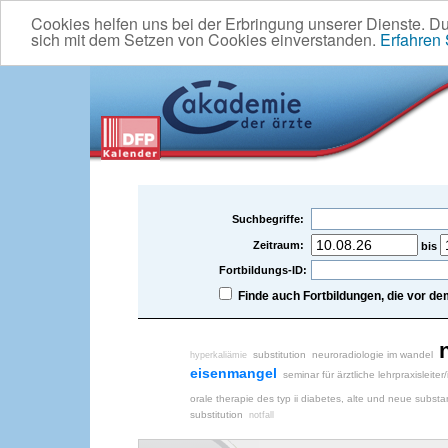
Cookies helfen uns bei der Erbringung unserer Dienste. D
sich mit dem Setzen von Cookies einverstanden.
Erfahren
Suchbegriffe:
Zeitraum:
bis
Fortbildungs-ID:
Finde auch Fortbildungen, die vor 
substitution
neuroradiologie im wandel
hyperkaliämie
eisenmangel
seminar für ärztliche lehrpraxisleiter
orale therapie des typ ii diabetes, alte und neue subst
substitution
notfall