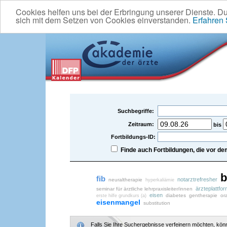
Cookies helfen uns bei der Erbringung unserer Dienste. D
sich mit dem Setzen von Cookies einverstanden.
Erfahren
Suchbegriffe:
Zeitraum:
bis
Fortbildungs-ID:
Finde auch Fortbildungen, die vor 
b
fib
notarztrefresher
neuraltherapie
hyperkaliämie
ärzteplattfo
seminar für ärztliche lehrpraxisleiter/innen
eisen
diabetes
gentherapie
or
erste hilfe grundkurs (a)
eisenmangel
substitution
Falls Sie Ihre Suchergebnisse verfeinern möchten, könne