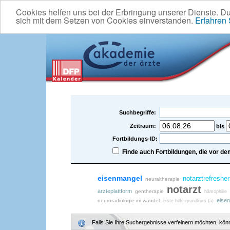
Cookies helfen uns bei der Erbringung unserer Dienste. D
sich mit dem Setzen von Cookies einverstanden.
Erfahren
Suchbegriffe:
Zeitraum:
bis
Fortbildungs-ID:
Finde auch Fortbildungen, die vor 
eisenmangel
notarztrefresher
neuraltherapie
notarzt
ärzteplattform
gentherapie
hämophilie
eisen
neuroradiologie im wandel
erste hilfe grundkurs (a)
Falls Sie Ihre Suchergebnisse verfeinern möchten, könne