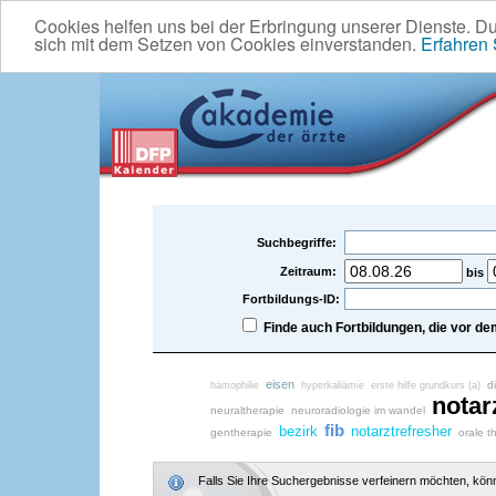
Cookies helfen uns bei der Erbringung unserer Dienste. D
sich mit dem Setzen von Cookies einverstanden.
Erfahren
Suchbegriffe:
Zeitraum:
bis
Fortbildungs-ID:
Finde auch Fortbildungen, die vor 
eisen
d
hämophilie
hyperkaliämie
erste hilfe grundkurs (a)
notar
neuraltherapie
neuroradiologie im wandel
fib
bezirk
notarztrefresher
gentherapie
orale t
Falls Sie Ihre Suchergebnisse verfeinern möchten, könne