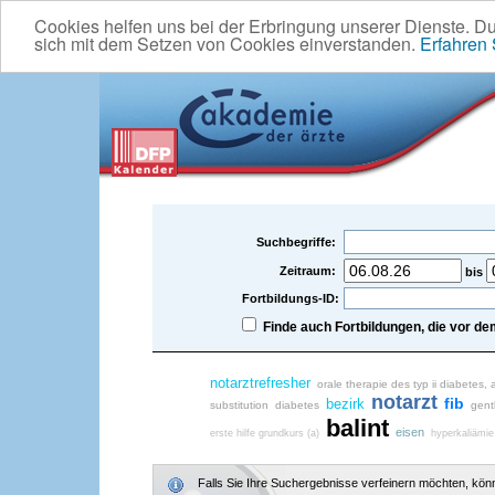
Cookies helfen uns bei der Erbringung unserer Dienste. D
sich mit dem Setzen von Cookies einverstanden.
Erfahren
Suchbegriffe:
Zeitraum:
bis
Fortbildungs-ID:
Finde auch Fortbildungen, die vor 
notarztrefresher
orale therapie des typ ii diabetes
notarzt
fib
bezirk
substitution
diabetes
gent
balint
eisen
erste hilfe grundkurs (a)
hyperkaliämie
Falls Sie Ihre Suchergebnisse verfeinern möchten, könne