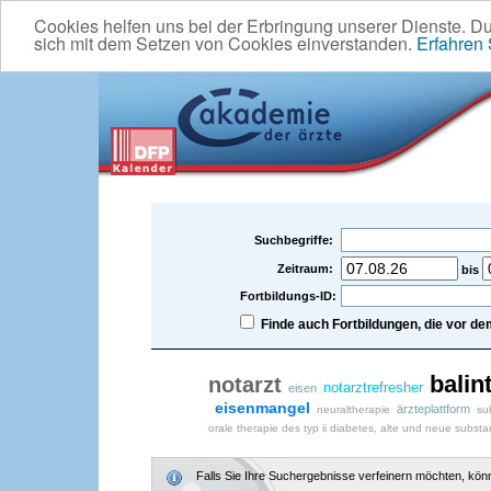
Cookies helfen uns bei der Erbringung unserer Dienste. D
sich mit dem Setzen von Cookies einverstanden.
Erfahren
Suchbegriffe:
Zeitraum:
bis
Fortbildungs-ID:
Finde auch Fortbildungen, die vor 
balin
notarzt
notarztrefresher
eisen
eisenmangel
ärzteplattform
neuraltherapie
su
orale therapie des typ ii diabetes, alte und neue subst
Falls Sie Ihre Suchergebnisse verfeinern möchten, könne