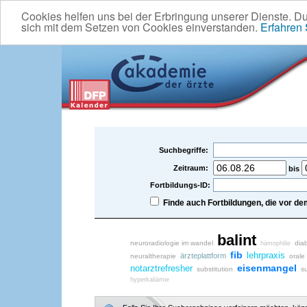
Cookies helfen uns bei der Erbringung unserer Dienste. D
sich mit dem Setzen von Cookies einverstanden.
Erfahren
Suchbegriffe:
Zeitraum:
bis
Fortbildungs-ID:
Finde auch Fortbildungen, die vor 
balint
neuroradiologie im wandel
dia
hämophilie
fib
lehrpraxis
ärzteplattform
neuraltherapie
orale
eisenmangel
notarztrefresher
substitution
su
hyperkaliämie