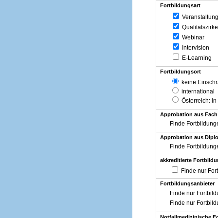
Fortbildungsart
Veranstaltun
Qualitätszirke
Webinar
Intervision
E-Learning
Fortbildungsort
keine Einsch
international
Österreich
: in
Approbation aus Fach
Finde Fortbildung
Approbation aus Diplo
Finde Fortbildung
akkreditierte Fortbild
Finde nur For
Fortbildungsanbieter
Finde nur Fortbil
Finde nur Fortbil
Notfallmedizinische F