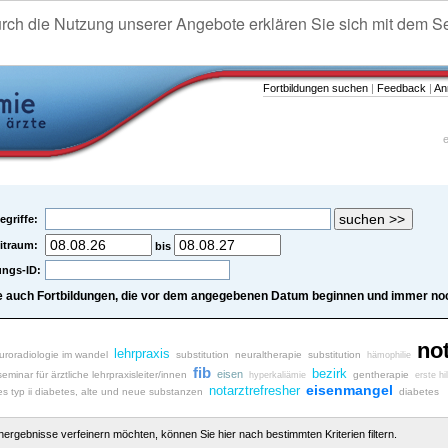
urch die Nutzung unserer Angebote erklären Sie sich mit dem S
Fortbildungen suchen
|
Feedback
|
An
e
egriffe:
itraum:
bis
ungs-ID:
e auch Fortbildungen, die vor dem angegebenen Datum beginnen und immer noc
not
lehrpraxis
uroradiologie im wandel
substitution
neuraltherapie
substitution
hämophilie
fib
bezirk
eisen
seminar für ärztliche lehrpraxisleiter/innen
gentherapie
hyperkaliämie
erste hi
eisenmangel
notarztrefresher
es typ ii diabetes, alte und neue substanzen
diabetes
chergebnisse verfeinern möchten, können Sie hier nach bestimmten Kriterien filtern.