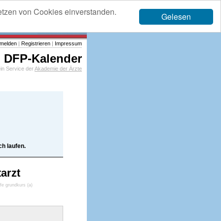
etzen von Cookies einverstanden.
Gelesen
melden
|
Registrieren
|
Impressum
DFP-Kalender
in Service der
Akademie der Ärzte
h laufen.
arzt
lfe grundkurs (a)