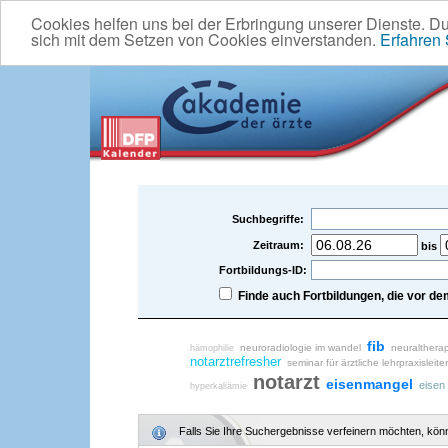
Cookies helfen uns bei der Erbringung unserer Dienste. D
sich mit dem Setzen von Cookies einverstanden.
Erfahren
Suchbegriffe:
Zeitraum:
bis
Fortbildungs-ID:
Finde auch Fortbildungen, die vor 
fib
neuroradiologie im wandel
neuralthera
hämophilie
notarztrefresher
seminar für ärztliche lehrpraxisleite
notarzt
eisenmangel
eisen
hyperkaliämie
Falls Sie Ihre Suchergebnisse verfeinern möchten, könne