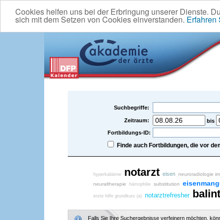
Cookies helfen uns bei der Erbringung unserer Dienste. D
sich mit dem Setzen von Cookies einverstanden.
Erfahren
Suchbegriffe:
Zeitraum:
bis
Fortbildungs-ID:
Finde auch Fortbildungen, die vor 
notarzt
eisen
neuroradiologie i
hyperkaliämie
eisenmang
neuraltherapie
substitution
hämophilie
balin
notarztrefresher
erste hilfe grundkurs (a)
Falls Sie Ihre Suchergebnisse verfeinern möchten, könne