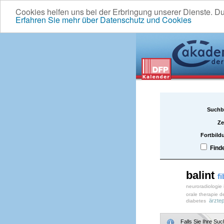
Cookies helfen uns bei der Erbringung unserer Dienste. D
Erfahren Sie mehr über Datenschutz und Cookies
Suchb
Ze
Fortbild
Find
balint
fi
neuroradiologie
orale therapie d
ärztep
diabetes
Falls Sie Ihre Su