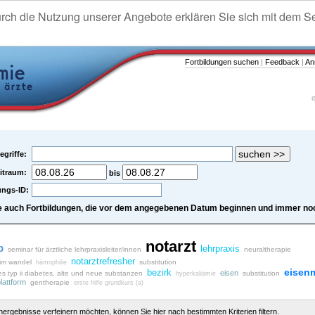
urch die Nutzung unserer Angebote erklären Sie sich mit dem S
Fortbildungen suchen
|
Feedback
|
An
e
egriffe:
itraum:
bis
ungs-ID:
e auch Fortbildungen, die vor dem angegebenen Datum beginnen und immer noc
notarzt
b
lehrpraxis
seminar für ärztliche lehrpraxisleiter/innen
neuraltherapie
notarztrefresher
 im wandel
substitution
hämophilie
eisen
bezirk
eisen
es typ ii diabetes, alte und neue substanzen
substitution
hyperkaliämie
lattform
gentherapie
erste hilfe grundkurs (a)
chergebnisse verfeinern möchten, können Sie hier nach bestimmten Kriterien filtern.