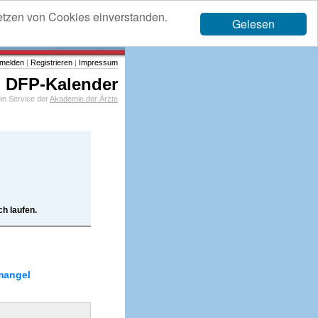
etzen von Cookies einverstanden.
Gelesen
melden
|
Registrieren
|
Impressum
DFP-Kalender
in Service der
Akademie der Ärzte
h laufen.
mangel